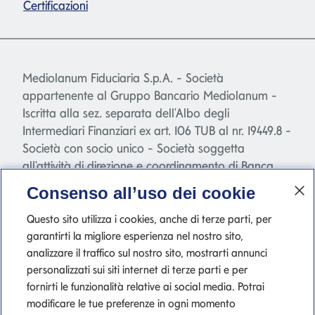
Certificazioni
Mediolanum Fiduciaria S.p.A. - Società
appartenente al Gruppo Bancario Mediolanum -
Iscritta alla sez. separata dell'Albo degli
Intermediari Finanziari ex art. 106 TUB al nr. 19449.8 -
Società con socio unico - Società soggetta
all'attività di direzione e coordinamento di Banca
Mediolanum S.p.A.- Capitale sociale euro
Consenso all’uso dei cookie
240.000,00 i.v.- Codice Fiscale - Iscrizione Registro
Imprese n.07334650962 - P.IVA 10540610960 del
Questo sito utilizza i cookies, anche di terze parti, per
Gruppo IVA Banca Mediolanum - Aut. attività
garantirti la migliore esperienza nel nostro sito,
fiduciaria D.M. 27/06/2011 - Sede legale e Direzione,
analizzare il traffico sul nostro sito, mostrarti annunci
personalizzati sui siti internet di terze parti e per
Via Ennio Doris - Palazzo Meucci, 20079.
fornirti le funzionalità relative ai social media. Potrai
modificare le tue preferenze in ogni momento